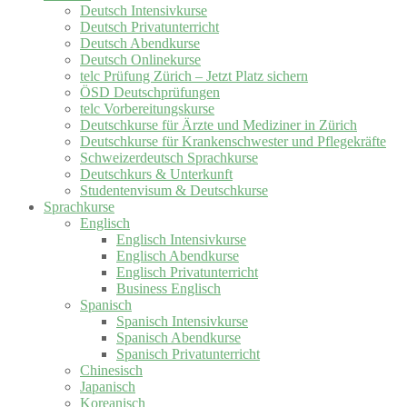
Deutsch Intensivkurse
Deutsch Privatunterricht
Deutsch Abendkurse
Deutsch Onlinekurse
telc Prüfung Zürich – Jetzt Platz sichern
ÖSD Deutschprüfungen
telc Vorbereitungskurse
Deutschkurse für Ärzte und Mediziner in Zürich
Deutschkurse für Krankenschwester und Pflegekräfte
Schweizerdeutsch Sprachkurse
Deutschkurs & Unterkunft
Studentenvisum & Deutschkurse
Sprachkurse
Englisch
Englisch Intensivkurse
Englisch Abendkurse
Englisch Privatunterricht
Business Englisch
Spanisch
Spanisch Intensivkurse
Spanisch Abendkurse
Spanisch Privatunterricht
Chinesisch
Japanisch
Koreanisch