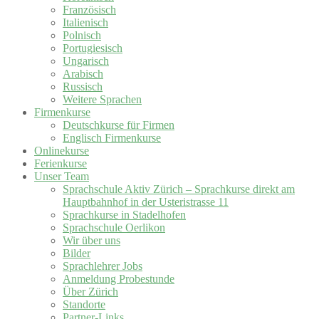
Französisch
Italienisch
Polnisch
Portugiesisch
Ungarisch
Arabisch
Russisch
Weitere Sprachen
Firmenkurse
Deutschkurse für Firmen
Englisch Firmenkurse
Onlinekurse
Ferienkurse
Unser Team
Sprachschule Aktiv Zürich – Sprachkurse direkt am
Hauptbahnhof in der Usteristrasse 11
Sprachkurse in Stadelhofen
Sprachschule Oerlikon
Wir über uns
Bilder
Sprachlehrer Jobs
Anmeldung Probestunde
Über Zürich
Standorte
Partner-Links