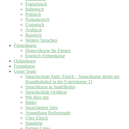
Französisch
Italienisch
Polnisch
Portugiesisch
Ungarisch
Arabisch
Russisch
Weitere Sprachen
Firmenkurse
Deutschkurse für Firmen
Englisch Firmenkurse
Onlinekurse
Ferienkurse
Unser Team
Sprachschule Aktiv Zürich – Sprachkurse direkt am
Hauptbahnhof in der Usteristrasse 11
Sprachkurse in Stadelhofen
Sprachschule Oerlikon
Wir über uns
Bilder
Sprachlehrer Jobs
Anmeldung Probestunde
Über Zürich
Standorte
Partner-Links