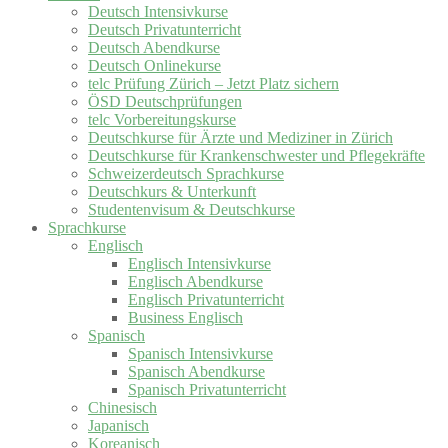
Deutsch Intensivkurse
Deutsch Privatunterricht
Deutsch Abendkurse
Deutsch Onlinekurse
telc Prüfung Zürich – Jetzt Platz sichern
ÖSD Deutschprüfungen
telc Vorbereitungskurse
Deutschkurse für Ärzte und Mediziner in Zürich
Deutschkurse für Krankenschwester und Pflegekräfte
Schweizerdeutsch Sprachkurse
Deutschkurs & Unterkunft
Studentenvisum & Deutschkurse
Sprachkurse
Englisch
Englisch Intensivkurse
Englisch Abendkurse
Englisch Privatunterricht
Business Englisch
Spanisch
Spanisch Intensivkurse
Spanisch Abendkurse
Spanisch Privatunterricht
Chinesisch
Japanisch
Koreanisch