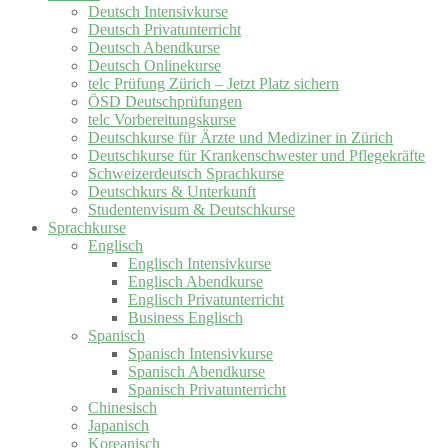
Deutsch Intensivkurse
Deutsch Privatunterricht
Deutsch Abendkurse
Deutsch Onlinekurse
telc Prüfung Zürich – Jetzt Platz sichern
ÖSD Deutschprüfungen
telc Vorbereitungskurse
Deutschkurse für Ärzte und Mediziner in Zürich
Deutschkurse für Krankenschwester und Pflegekräfte
Schweizerdeutsch Sprachkurse
Deutschkurs & Unterkunft
Studentenvisum & Deutschkurse
Sprachkurse
Englisch
Englisch Intensivkurse
Englisch Abendkurse
Englisch Privatunterricht
Business Englisch
Spanisch
Spanisch Intensivkurse
Spanisch Abendkurse
Spanisch Privatunterricht
Chinesisch
Japanisch
Koreanisch