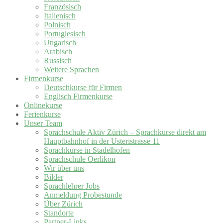
Französisch
Italienisch
Polnisch
Portugiesisch
Ungarisch
Arabisch
Russisch
Weitere Sprachen
Firmenkurse
Deutschkurse für Firmen
Englisch Firmenkurse
Onlinekurse
Ferienkurse
Unser Team
Sprachschule Aktiv Zürich – Sprachkurse direkt am
Hauptbahnhof in der Usteristrasse 11
Sprachkurse in Stadelhofen
Sprachschule Oerlikon
Wir über uns
Bilder
Sprachlehrer Jobs
Anmeldung Probestunde
Über Zürich
Standorte
Partner-Links