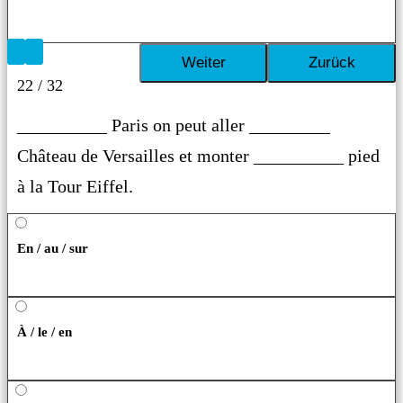
22 / 32
__________ Paris on peut aller _________
Château de Versailles et monter __________ pied
à la Tour Eiffel.
En / au / sur
À / le / en