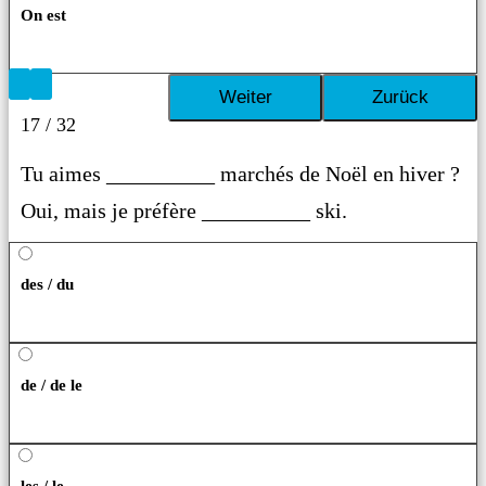
On est
17 / 32
Tu aimes __________ marchés de Noël en hiver ?
Oui, mais je préfère __________ ski.
des / du
de / de le
les / le