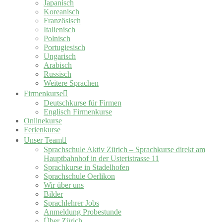
Japanisch
Koreanisch
Französisch
Italienisch
Polnisch
Portugiesisch
Ungarisch
Arabisch
Russisch
Weitere Sprachen
Firmenkurse
Deutschkurse für Firmen
Englisch Firmenkurse
Onlinekurse
Ferienkurse
Unser Team
Sprachschule Aktiv Zürich – Sprachkurse direkt am
Hauptbahnhof in der Usteristrasse 11
Sprachkurse in Stadelhofen
Sprachschule Oerlikon
Wir über uns
Bilder
Sprachlehrer Jobs
Anmeldung Probestunde
Über Zürich