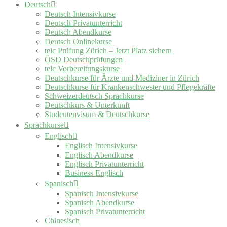
Deutsch
Deutsch Intensivkurse
Deutsch Privatunterricht
Deutsch Abendkurse
Deutsch Onlinekurse
telc Prüfung Zürich – Jetzt Platz sichern
ÖSD Deutschprüfungen
telc Vorbereitungskurse
Deutschkurse für Ärzte und Mediziner in Zürich
Deutschkurse für Krankenschwester und Pflegekräfte
Schweizerdeutsch Sprachkurse
Deutschkurs & Unterkunft
Studentenvisum & Deutschkurse
Sprachkurse
Englisch
Englisch Intensivkurse
Englisch Abendkurse
Englisch Privatunterricht
Business Englisch
Spanisch
Spanisch Intensivkurse
Spanisch Abendkurse
Spanisch Privatunterricht
Chinesisch